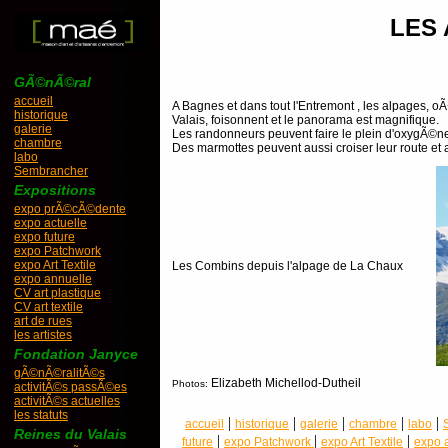
LES
GÃ©nÃ©ral
accueil
A Bagnes et dans tout l'Entremont , les alpages, 
historique
Valais, foisonnent et le panorama est magnifique.
galerie
Les randonneurs peuvent faire le plein d'oxygÃ©ne
chambre
Des marmottes peuvent aussi croiser leur route et a
labo
Sembrancher
Expositions
expo prÃ©cÃ©dente
expo actuelle
expo future
expo Patchwork
expo Art Textile
Les Combins depuis l'alpage de La Chaux
expo annuelle
CV art plastique
CV art textile
art de rues
les artistes
Fondation Janyce
gÃ©nÃ©ralitÃ©s
Elizabeth Michellod-Dutheil
Photos:
activitÃ©s passÃ©es
activitÃ©s actuelles
les statuts
|
|
|
|
|
accueil
historique
galerie
chambre
labo
Reines du Valais
|
|
|
future
expo Patchwork
expo Art Textile
expo 