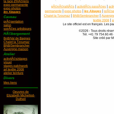
la race d'HÃ©rens
expo permanente
|
|
gÃ©nÃ©ralitÃ©s
activitÃ©s passÃ©es
act
expo photos
|
|
|
permanente
expo photos
les Alpages
prÃ©se
les Alpages
|
|
Chalet la Tzoumaz
BNB/Sembrancher
Auvergn
Caveau
|
textile 2008
a
prÃ©sentation
Le site officiel est en français. Les 
salon
soirÃ©es artistiques
©2026 - Tous droits rés
HÃ©bergement
Tél. +41 79 754.60.46 
Site créé par M
BnB/Val de Bagnes
Chalet la Tzoumaz
BNB/Sembrancher
Auvergne-maison
Atelier
activitÃ©s/stages
visuel
stages patchwork
art textile 2008
atelier teinture
Divers
Mes liens
Oeuvres de
Elizabeth Michellod-
Dutheil